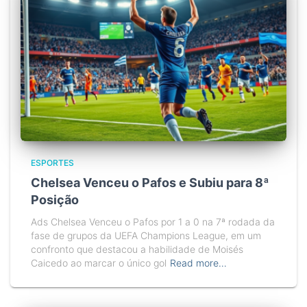
ESPORTES
Chelsea Venceu o Pafos e Subiu para 8ª
Posição
Ads Chelsea Venceu o Pafos por 1 a 0 na 7ª rodada da
fase de grupos da UEFA Champions League, em um
confronto que destacou a habilidade de Moisés
Caicedo ao marcar o único gol
Read more…