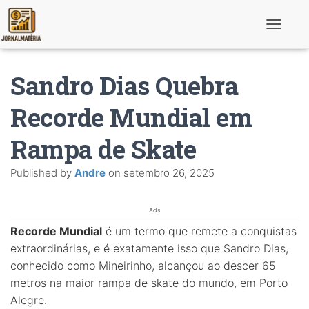
T
o
g
g
Sandro Dias Quebra
l
e
N
Recorde Mundial em
a
v
Rampa de Skate
i
g
a
Published by
Andre
on
setembro 26, 2025
t
i
o
n
Ads
Recorde Mundial
é um termo que remete a conquistas
extraordinárias, e é exatamente isso que Sandro Dias,
conhecido como Mineirinho, alcançou ao descer 65
metros na maior rampa de skate do mundo, em Porto
Alegre.