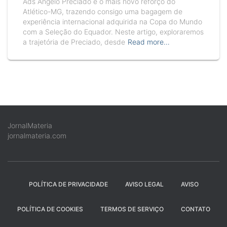
Ads Ángelo Preciado é o mais novo reforço do
Atlético-MG, trazendo consigo uma bagagem de
experiência internacional adquirida na Copa do Mundo
com a Seleção do Equador. Neste artigo, exploraremos
a trajetória de Preciado, desde
Read more…
JornalMateria
jornalmateria.com
POLÍTICA DE PRIVACIDADE
AVISO LEGAL
AVISO
POLÍTICA DE COOKIES
TERMOS DE SERVIÇO
CONTATO