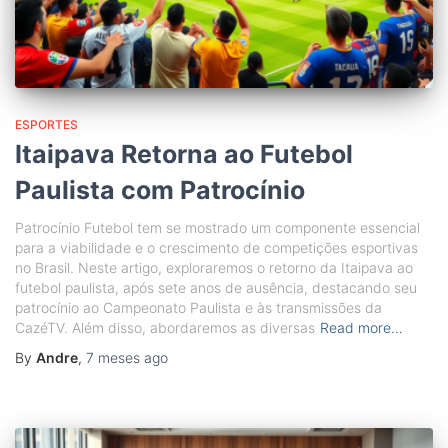
ESPORTES
Itaipava Retorna ao Futebol
Paulista com Patrocínio
Patrocínio Futebol tem se mostrado um componente essencial
para a viabilidade e o crescimento de competições esportivas
no Brasil. Neste artigo, exploraremos o retorno da Itaipava ao
futebol paulista, após sete anos de ausência, destacando seu
patrocínio ao Campeonato Paulista e às transmissões da
CazéTV. Além disso, abordaremos as diversas
Read more…
By
Andre
,
7 meses
ago