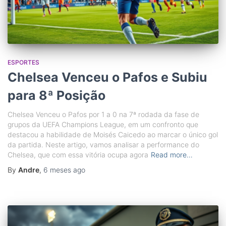
ESPORTES
Chelsea Venceu o Pafos e Subiu
para 8ª Posição
Chelsea Venceu o Pafos por 1 a 0 na 7ª rodada da fase de
grupos da UEFA Champions League, em um confronto que
destacou a habilidade de Moisés Caicedo ao marcar o único gol
da partida. Neste artigo, vamos analisar a performance do
Chelsea, que com essa vitória ocupa agora
Read more…
By
Andre
,
6 meses
ago