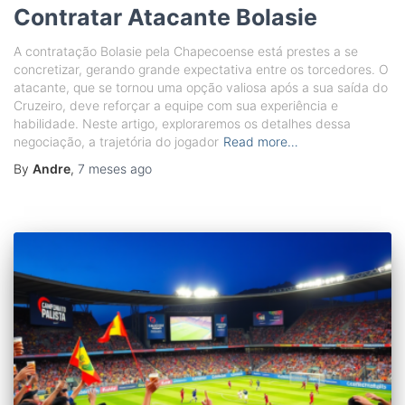
Contratar Atacante Bolasie
A contratação Bolasie pela Chapecoense está prestes a se
concretizar, gerando grande expectativa entre os torcedores. O
atacante, que se tornou uma opção valiosa após a sua saída do
Cruzeiro, deve reforçar a equipe com sua experiência e
habilidade. Neste artigo, exploraremos os detalhes dessa
negociação, a trajetória do jogador
Read more…
By
Andre
,
7 meses
ago