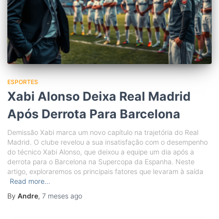
ESPORTES
Xabi Alonso Deixa Real Madrid
Após Derrota Para Barcelona
Demissão Xabi marca um novo capítulo na trajetória do Real
Madrid. O clube revelou a sua insatisfação com o desempenho
do técnico Xabi Alonso, que deixou a equipe um dia após a
derrota para o Barcelona na Supercopa da Espanha. Neste
artigo, exploraremos os principais fatores que levaram à saída
Read more…
By
Andre
,
7 meses
ago