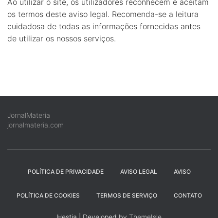
Ao utilizar o site, os utilizadores reconhecem e aceitam
os termos deste aviso legal. Recomenda-se a leitura
cuidadosa de todas as informações fornecidas antes
de utilizar os nossos serviços.
JornalMateria
jornalmateria.com
POLÍTICA DE PRIVACIDADE
AVISO LEGAL
AVISO
POLÍTICA DE COOKIES
TERMOS DE SERVIÇO
CONTATO
Hestia | Developed by
ThemeIsle