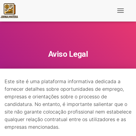
T
o
g
g
l
e
N
a
Aviso Legal
v
i
g
a
t
Este site é uma plataforma informativa dedicada a
i
o
fornecer detalhes sobre oportunidades de emprego,
n
empresas e orientações sobre o processo de
candidatura. No entanto, é importante salientar que o
site não garante colocação profissional nem estabelece
qualquer relação contratual entre os utilizadores e as
empresas mencionadas.