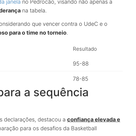
a janela
no Pedrocão, visando não apenas a
iderança
na tabela.
 considerando que vencer contra o UdeC e o
so para o time no torneio
.
Resultado
95-88
78-85
para a sequência
s declarações, destacou a
confiança elevada e
paração para os desafios da Basketball