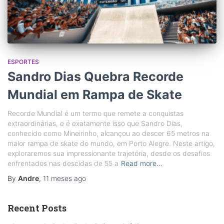
ESPORTES
Sandro Dias Quebra Recorde
Mundial em Rampa de Skate
Recorde Mundial é um termo que remete a conquistas
extraordinárias, e é exatamente isso que Sandro Dias,
conhecido como Mineirinho, alcançou ao descer 65 metros na
maior rampa de skate do mundo, em Porto Alegre. Neste artigo,
exploraremos sua impressionante trajetória, desde os desafios
enfrentados nas descidas de 55 a
Read more…
By
Andre
,
11 meses
ago
Recent Posts