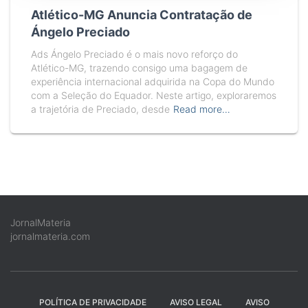
Atlético-MG Anuncia Contratação de
Ángelo Preciado
Ads Ángelo Preciado é o mais novo reforço do
Atlético-MG, trazendo consigo uma bagagem de
experiência internacional adquirida na Copa do Mundo
com a Seleção do Equador. Neste artigo, exploraremos
a trajetória de Preciado, desde
Read more…
JornalMateria
jornalmateria.com
POLÍTICA DE PRIVACIDADE
AVISO LEGAL
AVISO