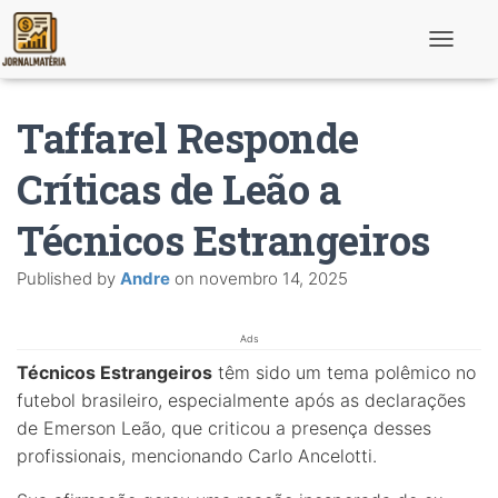
T
o
g
g
Taffarel Responde
l
e
N
Críticas de Leão a
a
v
Técnicos Estrangeiros
i
g
a
Published by
Andre
on
novembro 14, 2025
t
i
o
n
Ads
Técnicos Estrangeiros
têm sido um tema polêmico no
futebol brasileiro, especialmente após as declarações
de Emerson Leão, que criticou a presença desses
profissionais, mencionando Carlo Ancelotti.