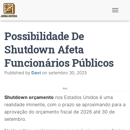
T
o
g
g
Possibilidade De
l
e
N
Shutdown Afeta
a
v
Funcionários Públicos
i
g
a
Published by
Davi
on
setembro 30, 2025
t
i
o
n
Ads
Shutdown orçamento
nos Estados Unidos é uma
realidade iminente, com o prazo se aproximando para a
aprovação do orçamento fiscal de 2026 até 30 de
setembro.