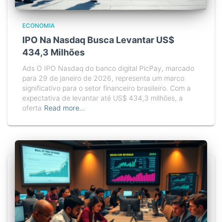
ECONOMIA
IPO Na Nasdaq Busca Levantar US$
434,3 Milhões
Ads O IPO Nasdaq do banco digital PicPay, marcado
para 29 de janeiro de 2026, representa um marco
significativo para o setor financeiro brasileiro. Com a
expectativa de levantar até US$ 434,3 milhões, a
oferta
Read more…