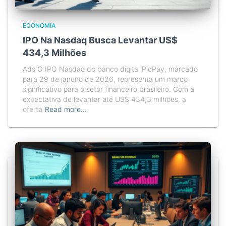
ECONOMIA
IPO Na Nasdaq Busca Levantar US$
434,3 Milhões
Ads O IPO Nasdaq do banco digital PicPay, marcado
para 29 de janeiro de 2026, representa um marco
significativo para o setor financeiro brasileiro. Com a
expectativa de levantar até US$ 434,3 milhões, a
oferta
Read more…