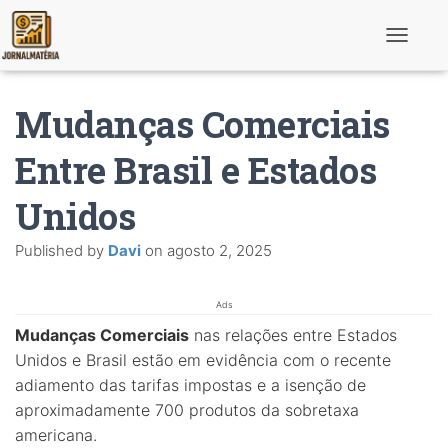
T
o
g
g
Mudanças Comerciais
l
e
N
Entre Brasil e Estados
a
v
Unidos
i
g
a
Published by
Davi
on
agosto 2, 2025
t
i
o
n
Ads
Mudanças Comerciais
nas relações entre Estados
Unidos e Brasil estão em evidência com o recente
adiamento das tarifas impostas e a isenção de
aproximadamente 700 produtos da sobretaxa
americana.