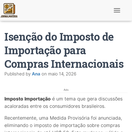
T
o
g
g
Isenção do Imposto de
l
e
N
Importação para
a
v
Compras Internacionais
i
g
a
Published by
Ana
on
maio 14, 2026
t
i
o
n
Ads
Imposto Importação
é um tema que gera discussões
acaloradas entre os consumidores brasileiros.
Recentemente, uma Medida Provisória foi anunciada,
eliminando o imposto de importação sobre compras