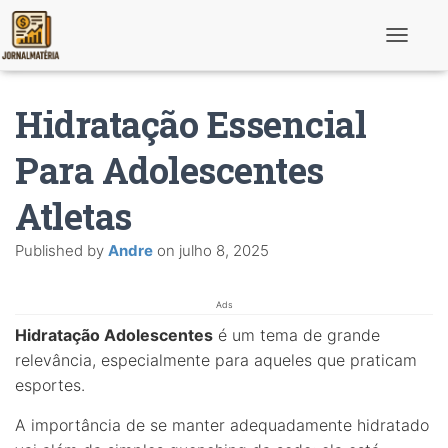
T
o
g
g
Hidratação Essencial
l
e
N
Para Adolescentes
a
v
Atletas
i
g
a
Published by
Andre
on
julho 8, 2025
t
i
o
n
Ads
Hidratação Adolescentes
é um tema de grande
relevância, especialmente para aqueles que praticam
esportes.
A importância de se manter adequadamente hidratado