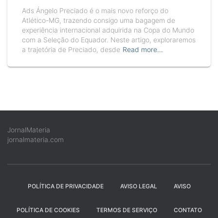
Ads Ángelo Preciado é o mais novo reforço do
Atlético-MG, trazendo consigo uma bagagem de
experiência internacional adquirida na Copa do Mundo
com a Seleção do Equador. Neste artigo, exploraremos
a trajetória de Preciado, desde
Read more…
JornalMateria
jornalmateria.com
POLÍTICA DE PRIVACIDADE
AVISO LEGAL
AVISO
POLÍTICA DE COOKIES
TERMOS DE SERVIÇO
CONTATO