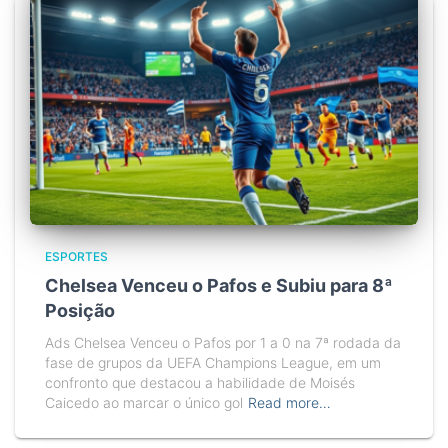
ESPORTES
Chelsea Venceu o Pafos e Subiu para 8ª
Posição
Ads Chelsea Venceu o Pafos por 1 a 0 na 7ª rodada da
fase de grupos da UEFA Champions League, em um
confronto que destacou a habilidade de Moisés
Caicedo ao marcar o único gol
Read more…