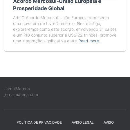
Acordo Mercosul-União Europeia e
Prosperidade Global
Ads O Acordo Mercosul-União Europeia representa
uma nova era de Livre Comércio. Neste artigo,
exploraremos como este acordo, envolvendo 31 países
e um PIB conjunto superior a US$ 22 trilhões, promove
uma integração significativa entre
Read more…
JornalMateria
jornalmateria.com
POLÍTICA DE PRIVACIDADE
AVISO LEGAL
AVISO