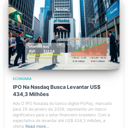
ECONOMIA
IPO Na Nasdaq Busca Levantar US$
434,3 Milhões
Ads O IPO Nasdaq do banco digital PicPay, marcado
para 29 de janeiro de 2026, representa um marco
significativo para o setor financeiro brasileiro. Com a
expectativa de levantar até US$ 434,3 milhões, a
oferta
Read more…