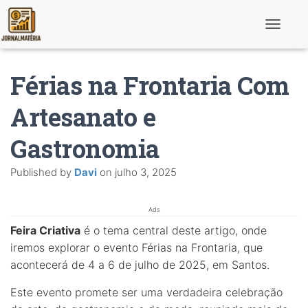
T
o
g
g
Férias na Frontaria Com
l
e
N
Artesanato e
a
v
Gastronomia
i
g
a
Published by
Davi
on
julho 3, 2025
t
i
o
n
Ads
Feira Criativa
é o tema central deste artigo, onde
iremos explorar o evento Férias na Frontaria, que
acontecerá de 4 a 6 de julho de 2025, em Santos.
Este evento promete ser uma verdadeira celebração