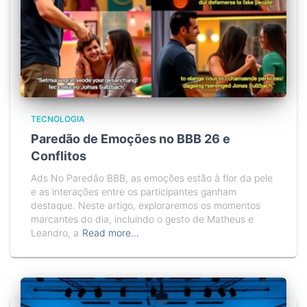
TECNOLOGIA
Paredão de Emoções no BBB 26 e
Conflitos
Ads No Paredão BBB, as emoções estão à flor da pele
e as interações entre os participantes ganham
destaque. Neste artigo, exploraremos os momentos
marcantes do dia, incluindo o gesto de Matheus e
Leandro, a
Read more…