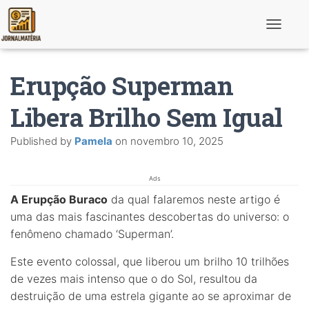
T
o
g
g
Erupção Superman
l
e
N
Libera Brilho Sem Igual
a
v
Published by
Pamela
on
novembro 10, 2025
i
g
a
t
Ads
i
A Erupção Buraco
da qual falaremos neste artigo é
o
n
uma das mais fascinantes descobertas do universo: o
fenômeno chamado ‘Superman’.
Este evento colossal, que liberou um brilho 10 trilhões
de vezes mais intenso que o do Sol, resultou da
destruição de uma estrela gigante ao se aproximar de