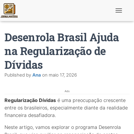
T
o
g
g
Desenrola Brasil Ajuda
l
e
N
na Regularização de
a
v
Dívidas
i
g
a
Published by
Ana
on
maio 17, 2026
t
i
o
n
Ads
Regularização Dívidas
é uma preocupação crescente
entre os brasileiros, especialmente diante da realidade
financeira desafiadora.
Neste artigo, vamos explorar o programa Desenrola