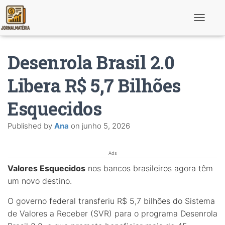
T
o
g
g
Desenrola Brasil 2.0
l
e
N
Libera R$ 5,7 Bilhões
a
v
Esquecidos
i
g
a
Published by
Ana
on
junho 5, 2026
t
i
o
n
Ads
Valores Esquecidos
nos bancos brasileiros agora têm
um novo destino.
O governo federal transferiu R$ 5,7 bilhões do Sistema
de Valores a Receber (SVR) para o programa Desenrola