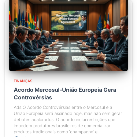
FINANÇAS
Acordo Mercosul-União Europeia Gera
Controvérsias
Ads O Acordo Controvérsias entre o Mercosul e a
União Europeia será assinado hoje, mas não sem gerar
debates acalorados. O acordo inclui restrições que
impedem produtores brasileiros de comercializar
produtos tradicionais como ‘champagne’ e