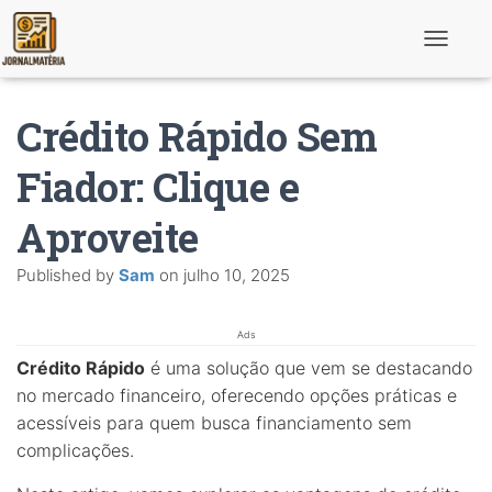
T
o
g
g
Crédito Rápido Sem
l
e
N
Fiador: Clique e
a
v
Aproveite
i
g
a
Published by
Sam
on
julho 10, 2025
t
i
o
n
Ads
Crédito Rápido
é uma solução que vem se destacando
no mercado financeiro, oferecendo opções práticas e
acessíveis para quem busca financiamento sem
complicações.