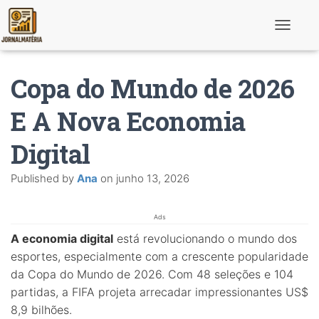
T
o
g
g
Copa do Mundo de 2026
l
e
N
E A Nova Economia
a
v
Digital
i
g
a
Published by
Ana
on
junho 13, 2026
t
i
o
n
Ads
A economia digital
está revolucionando o mundo dos
esportes, especialmente com a crescente popularidade
da Copa do Mundo de 2026. Com 48 seleções e 104
partidas, a FIFA projeta arrecadar impressionantes US$
8,9 bilhões.