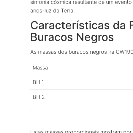
sinfonia cósmica resultante de um event
anos-luz da Terra.
Características da
Buracos Negros
As massas dos buracos negros na GW1904
Massa
BH 1
BH 2
.
Estas massas proporcionais mostram por