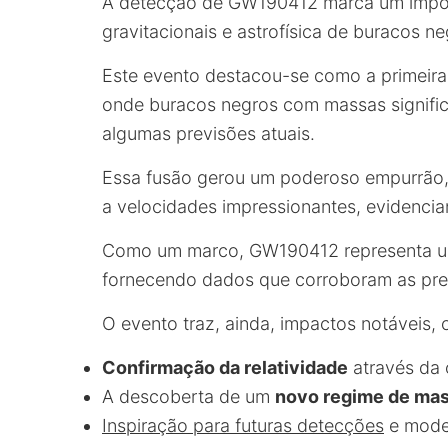
A detecção de GW190412 marca um impo
gravitacionais e astrofísica de buracos ne
Este evento destacou-se como a primeira
onde buracos negros com massas significa
algumas previsões atuais.
Essa fusão gerou um poderoso empurrão, 
a velocidades impressionantes, evidenci
Como um marco, GW190412 representa um te
fornecendo dados que corroboram as previ
O evento traz, ainda, impactos notáveis,
Confirmação da relatividade
através da 
A descoberta de um
novo regime de ma
Inspiração para futuras detecções
e model