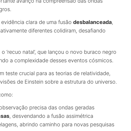
rtante avanço na compreensão das ondas
gros.
 evidência clara de uma fusão
desbalanceada
,
tivamente diferentes colidiram, desafiando
o ‘recuo natal’, que lançou o novo buraco negro
ando a complexidade desses eventos cósmicos.
ste crucial para as teorias de relatividade,
sões de Einstein sobre a estrutura do universo.
 como:
observação precisa das ondas geradas
ssas
, desvendando a fusão assimétrica
agens, abrindo caminho para novas pesquisas