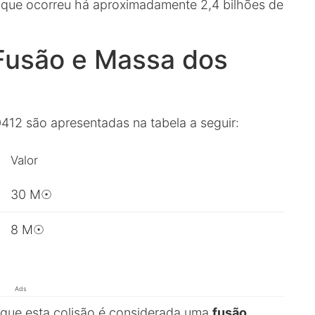
o que ocorreu há aproximadamente 2,4 bilhões de
 Fusão e Massa dos
12 são apresentadas na tabela a seguir:
Valor
30 M☉
8 M☉
Ads
 que esta colisão é considerada uma
fusão