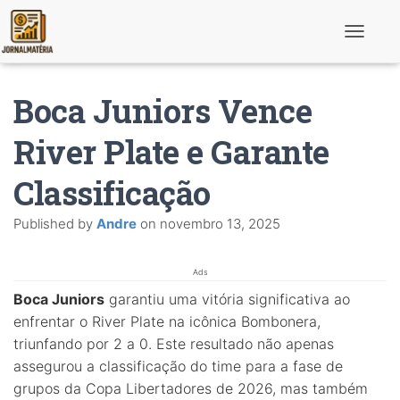
T
o
g
g
Boca Juniors Vence
l
e
N
River Plate e Garante
a
v
Classificação
i
g
a
Published by
Andre
on
novembro 13, 2025
t
i
o
n
Ads
Boca Juniors
garantiu uma vitória significativa ao
enfrentar o River Plate na icônica Bombonera,
triunfando por 2 a 0. Este resultado não apenas
assegurou a classificação do time para a fase de
grupos da Copa Libertadores de 2026, mas também