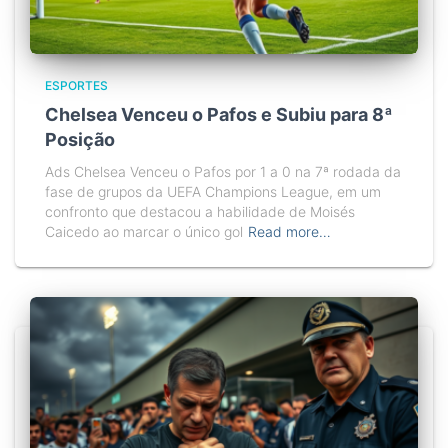
ESPORTES
Chelsea Venceu o Pafos e Subiu para 8ª
Posição
Ads Chelsea Venceu o Pafos por 1 a 0 na 7ª rodada da
fase de grupos da UEFA Champions League, em um
confronto que destacou a habilidade de Moisés
Caicedo ao marcar o único gol
Read more…