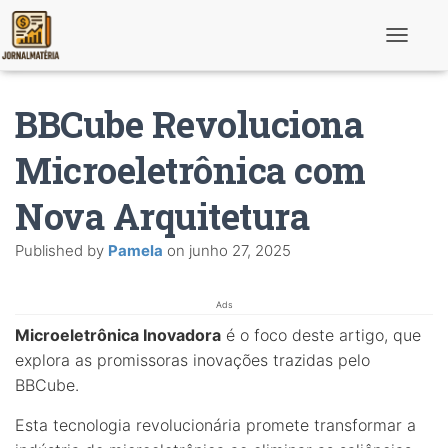
T
o
g
g
BBCube Revoluciona
l
e
N
Microeletrônica com
a
v
Nova Arquitetura
i
g
a
Published by
Pamela
on
junho 27, 2025
t
i
o
n
Ads
Microeletrônica Inovadora
é o foco deste artigo, que
explora as promissoras inovações trazidas pelo
BBCube.
Esta tecnologia revolucionária promete transformar a