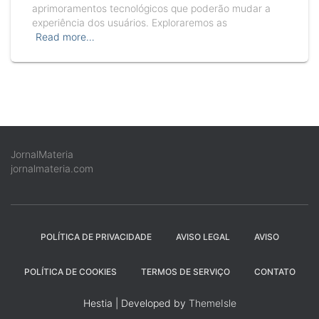
aprimoramentos tecnológicos que poderão mudar a
experiência dos usuários. Exploraremos as
Read more…
JornalMateria
jornalmateria.com
POLÍTICA DE PRIVACIDADE
AVISO LEGAL
AVISO
POLÍTICA DE COOKIES
TERMOS DE SERVIÇO
CONTATO
Hestia | Developed by
ThemeIsle