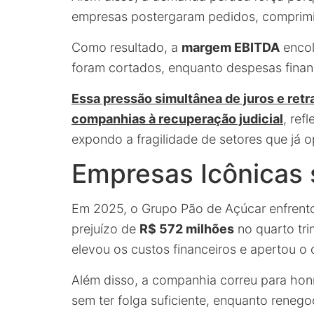
empresas postergaram pedidos, comprimi
Como resultado, a
margem EBITDA
encol
foram cortados, enquanto despesas financ
Essa pressão simultânea de juros e re
companhias à recuperação judicial
, ref
expondo a fragilidade de setores que já o
Empresas Icônicas 
Em 2025, o Grupo Pão de Açúcar enfrento
prejuízo de
R$ 572 milhões
no quarto tri
elevou os custos financeiros e apertou o 
Além disso, a companhia correu para hon
sem ter folga suficiente, enquanto reneg