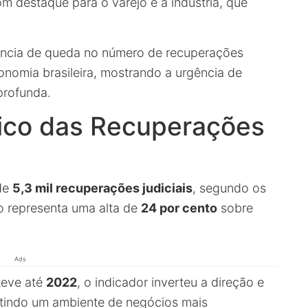
m destaque para o varejo e a indústria, que
ência de queda no número de recuperações
conomia brasileira, mostrando a urgência de
 profunda.
rico das Recuperações
de
5,3 mil recuperações judiciais
, segundo os
to representa uma alta de
24 por cento
sobre
Ads
teve até
2022
, o indicador inverteu a direção e
letindo um ambiente de negócios mais