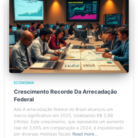
ECONOMIA
Crescimento Recorde Da Arrecadação
Federal
Ads A arrecadação federal do Brasil alcançou um
marco significativo em 2025, totalizando R$ 2,88
trilhões. Este crescimento, que representa um aumento
real de 3,65% em comparação a 2024, é impulsionado
por diversas medidas fiscais
Read more…