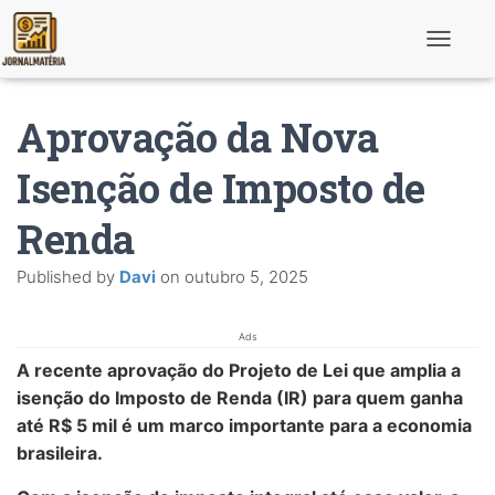
T
o
g
g
Aprovação da Nova
l
e
N
Isenção de Imposto de
a
v
Renda
i
g
a
Published by
Davi
on
outubro 5, 2025
t
i
o
n
Ads
A recente aprovação do Projeto de Lei que amplia a
isenção do Imposto de Renda (IR) para quem ganha
até R$ 5 mil é um marco importante para a economia
brasileira.