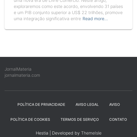
uma nova era de Livre Comércio. Neste artigo,
exploraremos como este acordo, envolvendo 31 países
e um PIB conjunto superior a US$ 22 trilhões, promove
uma integração significativa entre
Read more…
JornalMateria
jornalmateria.com
POLÍTICA DE PRIVACIDADE
AVISO LEGAL
AVISO
POLÍTICA DE COOKIES
TERMOS DE SERVIÇO
CONTATO
Hestia | Developed by
ThemeIsle