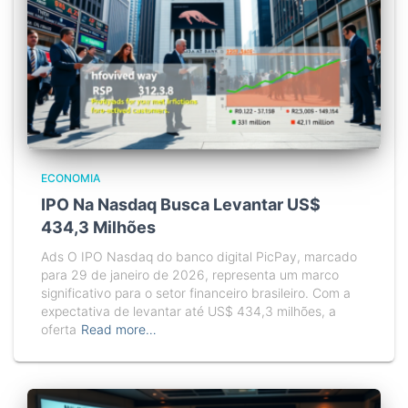
ECONOMIA
IPO Na Nasdaq Busca Levantar US$
434,3 Milhões
Ads O IPO Nasdaq do banco digital PicPay, marcado
para 29 de janeiro de 2026, representa um marco
significativo para o setor financeiro brasileiro. Com a
expectativa de levantar até US$ 434,3 milhões, a
oferta
Read more…