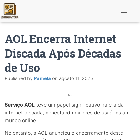
T
o
g
g
AOL Encerra Internet
l
e
N
Discada Após Décadas
a
v
de Uso
i
g
a
Published by
Pamela
on
agosto 11, 2025
t
i
o
n
Ads
Serviço AOL
teve um papel significativo na era da
internet discada, conectando milhões de usuários ao
mundo online.
No entanto, a AOL anunciou o encerramento deste