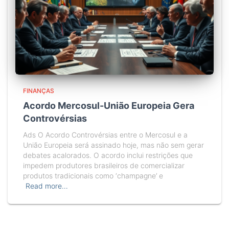
FINANÇAS
Acordo Mercosul-União Europeia Gera
Controvérsias
Ads O Acordo Controvérsias entre o Mercosul e a
União Europeia será assinado hoje, mas não sem gerar
debates acalorados. O acordo inclui restrições que
impedem produtores brasileiros de comercializar
produtos tradicionais como ‘champagne’ e
Read more…