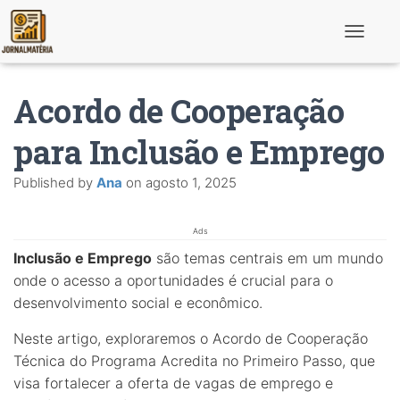
T
o
g
g
Acordo de Cooperação
l
e
N
para Inclusão e Emprego
a
v
Published by
Ana
on
agosto 1, 2025
i
g
a
t
Ads
i
Inclusão e Emprego
são temas centrais em um mundo
o
n
onde o acesso a oportunidades é crucial para o
desenvolvimento social e econômico.
Neste artigo, exploraremos o Acordo de Cooperação
Técnica do Programa Acredita no Primeiro Passo, que
visa fortalecer a oferta de vagas de emprego e