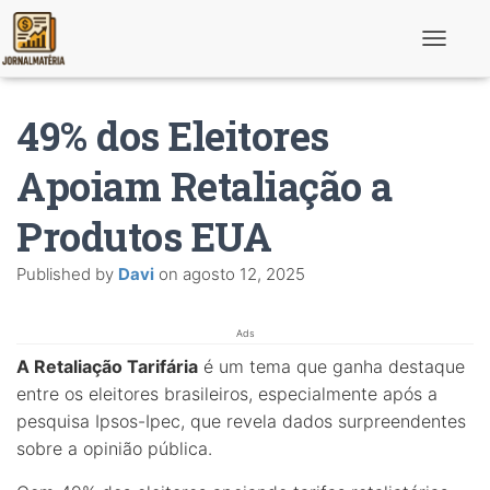
T
o
g
g
49% dos Eleitores
l
e
N
Apoiam Retaliação a
a
v
Produtos EUA
i
g
a
Published by
Davi
on
agosto 12, 2025
t
i
o
n
Ads
A Retaliação Tarifária
é um tema que ganha destaque
entre os eleitores brasileiros, especialmente após a
pesquisa Ipsos-Ipec, que revela dados surpreendentes
sobre a opinião pública.