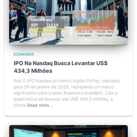
ECONOMIA
IPO Na Nasdaq Busca Levantar US$
434,3 Milhões
Ads O IPO Nasdaq do banco digital PicPay, marcado
para 29 de janeiro de 2026, representa um marco
significativo para o setor financeiro brasileiro. Com a
expectativa de levantar até US$ 434,3 milhões, a
oferta
Read more…