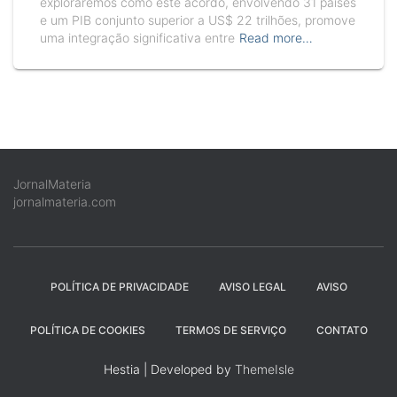
exploraremos como este acordo, envolvendo 31 países
e um PIB conjunto superior a US$ 22 trilhões, promove
uma integração significativa entre
Read more…
JornalMateria
jornalmateria.com
POLÍTICA DE PRIVACIDADE
AVISO LEGAL
AVISO
POLÍTICA DE COOKIES
TERMOS DE SERVIÇO
CONTATO
Hestia | Developed by
ThemeIsle