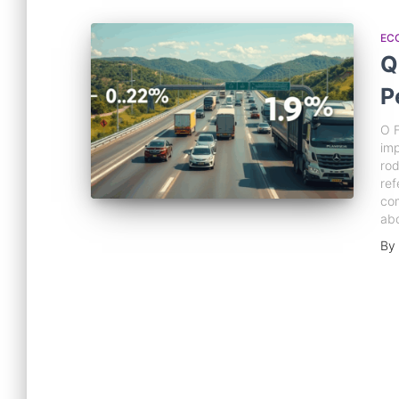
EC
Q
P
O F
im
rod
ref
com
ab
By