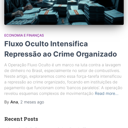
ECONOMIA E FINANÇAS
Fluxo Oculto Intensifica
Repressão ao Crime Organizado
A Operação Fluxo Oculto é um marco na luta contra a lavagem
de dinheiro no Brasil, especialmente no setor de combustíveis.
Neste artigo, exploraremos como essa força-tarefa intensificou
a repressão ao crime organizado, focando em instituições de
pagamento que funcionam como ‘bancos paralelos’. A operação
revelou esquemas complexos de movimentação
Read more…
By
Ana
,
2 meses
ago
Recent Posts