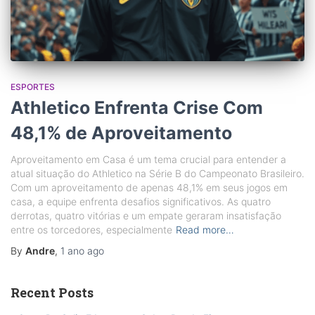
ESPORTES
Athletico Enfrenta Crise Com
48,1% de Aproveitamento
Aproveitamento em Casa é um tema crucial para entender a
atual situação do Athletico na Série B do Campeonato Brasileiro.
Com um aproveitamento de apenas 48,1% em seus jogos em
casa, a equipe enfrenta desafios significativos. As quatro
derrotas, quatro vitórias e um empate geraram insatisfação
entre os torcedores, especialmente
Read more…
By
Andre
,
1 ano
ago
Recent Posts