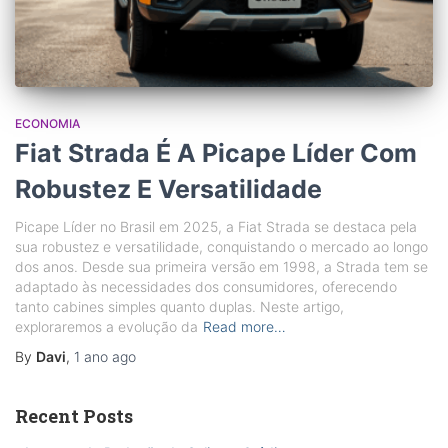
ECONOMIA
Fiat Strada É A Picape Líder Com
Robustez E Versatilidade
Picape Líder no Brasil em 2025, a Fiat Strada se destaca pela
sua robustez e versatilidade, conquistando o mercado ao longo
dos anos. Desde sua primeira versão em 1998, a Strada tem se
adaptado às necessidades dos consumidores, oferecendo
tanto cabines simples quanto duplas. Neste artigo,
exploraremos a evolução da
Read more…
By
Davi
,
1 ano
ago
Recent Posts