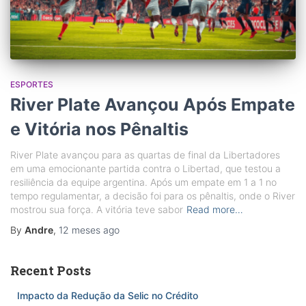
ESPORTES
River Plate Avançou Após Empate
e Vitória nos Pênaltis
River Plate avançou para as quartas de final da Libertadores
em uma emocionante partida contra o Libertad, que testou a
resiliência da equipe argentina. Após um empate em 1 a 1 no
tempo regulamentar, a decisão foi para os pênaltis, onde o River
mostrou sua força. A vitória teve sabor
Read more…
By
Andre
,
12 meses
ago
Recent Posts
Impacto da Redução da Selic no Crédito