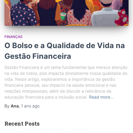
FINANÇAS
O Bolso e a Qualidade de Vida na
Gestão Financeira
Gestão Financeira é um tema fundamental que merece atenção
na vida de todos, pois impacta diretamente nossa qualidade de
vida. Neste artigo, exploraremos a importância da gestão
financeira pessoal, seu impacto na saúde emocional e nas
relações interpessoais, além de discutir a relevância da
educação financeira para a inclusão social.
Read more…
By
Ana
,
1 ano
ago
Recent Posts