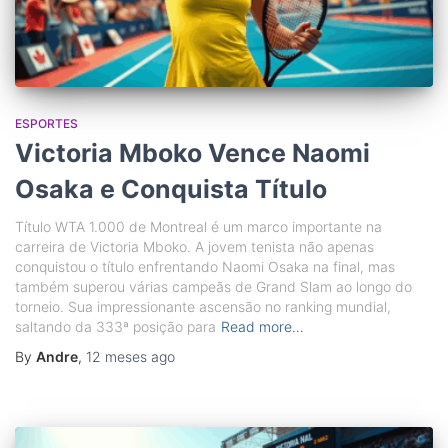
ESPORTES
Victoria Mboko Vence Naomi
Osaka e Conquista Título
Título WTA 1.000 de Montreal é um marco importante na
carreira de Victoria Mboko. A jovem tenista não apenas
conquistou o título enfrentando Naomi Osaka na final, mas
também superou várias campeãs de Grand Slam ao longo do
torneio. Sua impressionante ascensão no ranking mundial,
saltando da 333ª posição para
Read more…
By
Andre
,
12 meses
ago