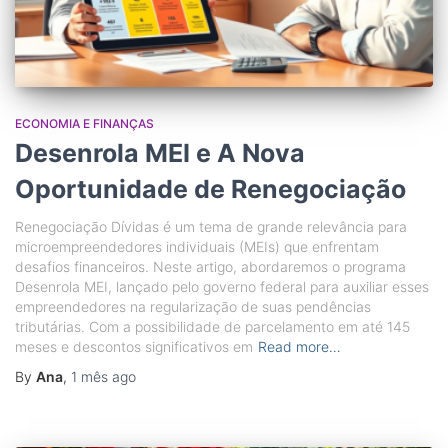
ECONOMIA E FINANÇAS
Desenrola MEI e A Nova
Oportunidade de Renegociação
Renegociação Dívidas é um tema de grande relevância para
microempreendedores individuais (MEIs) que enfrentam
desafios financeiros. Neste artigo, abordaremos o programa
Desenrola MEI, lançado pelo governo federal para auxiliar esses
empreendedores na regularização de suas pendências
tributárias. Com a possibilidade de parcelamento em até 145
meses e descontos significativos em
Read more…
By
Ana
,
1 mês
ago