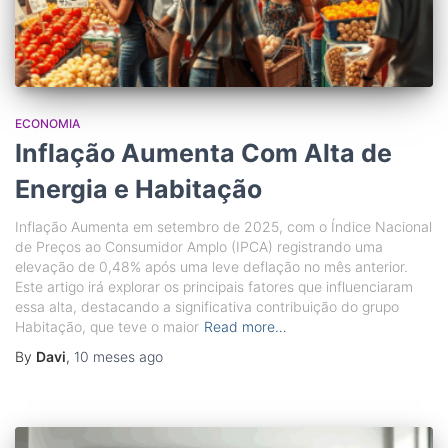
ECONOMIA
Inflação Aumenta Com Alta de
Energia e Habitação
Inflação Aumenta em setembro de 2025, com o Índice Nacional
de Preços ao Consumidor Amplo (IPCA) registrando uma
elevação de 0,48% após uma leve deflação no mês anterior.
Este artigo irá explorar os principais fatores que influenciaram
essa alta, destacando a significativa contribuição do grupo
Habitação, que teve o maior
Read more…
By
Davi
,
10 meses
ago