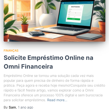
FINANÇAS
Solicite Empréstimo Online na
Omni Financeira
Empréstimo Online se tornou uma solução cada vez mais
popular para quem precisa de dinheiro de forma rápida e
prática. Peça agora e receba hoje mesmo!Conquiste seu crédito
rápido e fácil! Neste artigo, vamos explorar como a Omni
Financeira oferece um processo 100% digital e sem burocracia
para solicitar empréstimos.
Read more…
By
Sam
,
1 ano
ago