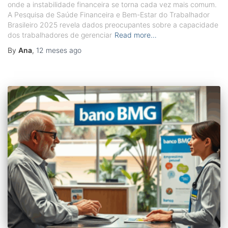
onde a instabilidade financeira se torna cada vez mais comum.
A Pesquisa de Saúde Financeira e Bem-Estar do Trabalhador
Brasileiro 2025 revela dados preocupantes sobre a capacidade
dos trabalhadores de gerenciar
Read more…
By
Ana
,
12 meses
ago