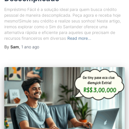
Empréstimo Fácil é a solução ideal para quem busca crédito
pessoal de maneira descomplicada. Peça agora e receba hoje
mesmo!Simule seu crédito e realize seus sonhos! Neste artigo,
iremos explorar como o Sim do Santander oferece uma
alternativa rápida e eficiente para aqueles que precisam de
recursos financeiros em diversas
Read more…
By
Sam
,
1 ano
ago