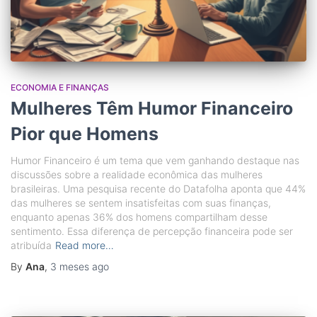
ECONOMIA E FINANÇAS
Mulheres Têm Humor Financeiro
Pior que Homens
Humor Financeiro é um tema que vem ganhando destaque nas
discussões sobre a realidade econômica das mulheres
brasileiras. Uma pesquisa recente do Datafolha aponta que 44%
das mulheres se sentem insatisfeitas com suas finanças,
enquanto apenas 36% dos homens compartilham desse
sentimento. Essa diferença de percepção financeira pode ser
atribuída
Read more…
By
Ana
,
3 meses
ago