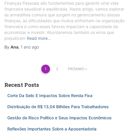
Finanças Pessoais são fundamentais para garantir uma vida
financeira saudável e equilibrada. Neste artigo, vamos explorar
as armadilhas comuns que surgem no gerenciamento dessas
finanças, as dificuldades que muitos enfrentam na organização
financeira e como esses fatores impactam a capacidade de
economizar e investir. Abordaremos também os erros que
prejudicam
Read more…
By
Ana
,
1 ano
ago
Paginação
1
2
PRÓXIMO
de
posts
Recent Posts
Corte Da Selic E Impactos Sobre Renda Fixa
Distribuição de R$ 13,04 Bilhões Para Trabalhadores
Gestão de Risco Político e Seus Impactos Econômicos
Reflexões Importantes Sobre a Aposentadoria