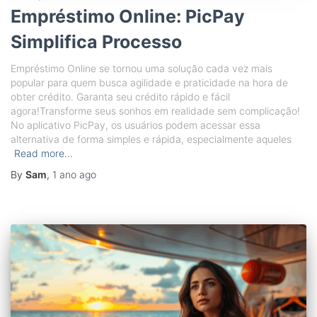
Empréstimo Online: PicPay
Simplifica Processo
Empréstimo Online se tornou uma solução cada vez mais
popular para quem busca agilidade e praticidade na hora de
obter crédito. Garanta seu crédito rápido e fácil
agora!Transforme seus sonhos em realidade sem complicação!
No aplicativo PicPay, os usuários podem acessar essa
alternativa de forma simples e rápida, especialmente aqueles
Read more…
By
Sam
,
1 ano
ago