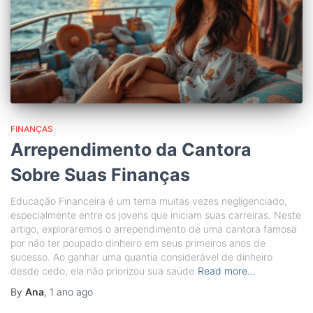
FINANÇAS
Arrependimento da Cantora
Sobre Suas Finanças
Educação Financeira é um tema muitas vezes negligenciado,
especialmente entre os jovens que iniciam suas carreiras. Neste
artigo, exploraremos o arrependimento de uma cantora famosa
por não ter poupado dinheiro em seus primeiros anos de
sucesso. Ao ganhar uma quantia considerável de dinheiro
desde cedo, ela não priorizou sua saúde
Read more…
By
Ana
,
1 ano
ago