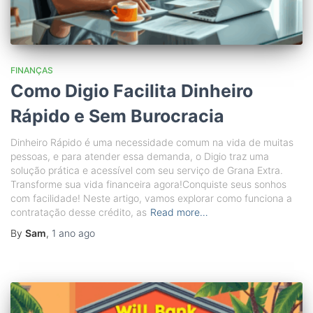
FINANÇAS
Como Digio Facilita Dinheiro
Rápido e Sem Burocracia
Dinheiro Rápido é uma necessidade comum na vida de muitas
pessoas, e para atender essa demanda, o Digio traz uma
solução prática e acessível com seu serviço de Grana Extra.
Transforme sua vida financeira agora!Conquiste seus sonhos
com facilidade! Neste artigo, vamos explorar como funciona a
contratação desse crédito, as
Read more…
By
Sam
,
1 ano
ago