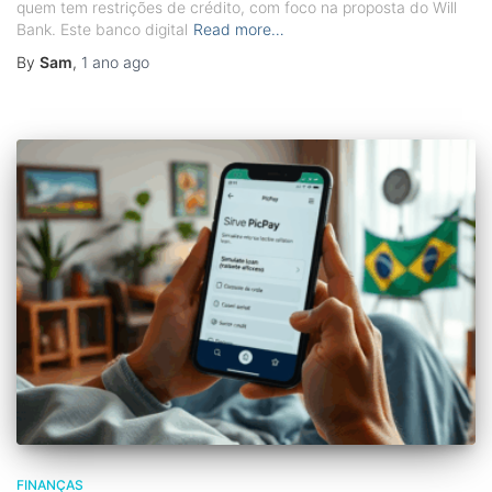
quem tem restrições de crédito, com foco na proposta do Will
Bank. Este banco digital
Read more…
By
Sam
,
1 ano
ago
FINANÇAS