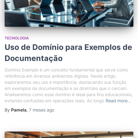
TECNOLOGIA
Uso de Domínio para Exemplos de
Documentação
Domínio Exemplo é um conceito fundamental que serve como
referência em diversos ambientes digitais. Neste artigo,
exploraremos seu uso e importância, destacando sua função
em exemplos de documentação e as diretrizes que o cercam.
Analisaremos como esse domínio é ideal para fins educacionais,
evitando confusões em operações reais. Ao longo
Read more…
By
Pamela
,
7 meses
ago