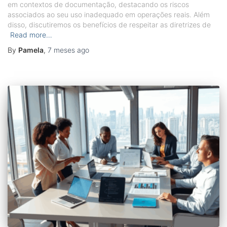
em contextos de documentação, destacando os riscos
associados ao seu uso inadequado em operações reais. Além
disso, discutiremos os benefícios de respeitar as diretrizes de
Read more…
By
Pamela
,
7 meses
ago