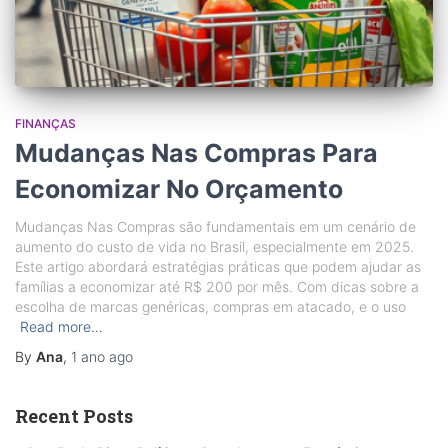
FINANÇAS
Mudanças Nas Compras Para
Economizar No Orçamento
Mudanças Nas Compras são fundamentais em um cenário de
aumento do custo de vida no Brasil, especialmente em 2025.
Este artigo abordará estratégias práticas que podem ajudar as
famílias a economizar até R$ 200 por mês. Com dicas sobre a
escolha de marcas genéricas, compras em atacado, e o uso
Read more…
By
Ana
,
1 ano
ago
Recent Posts