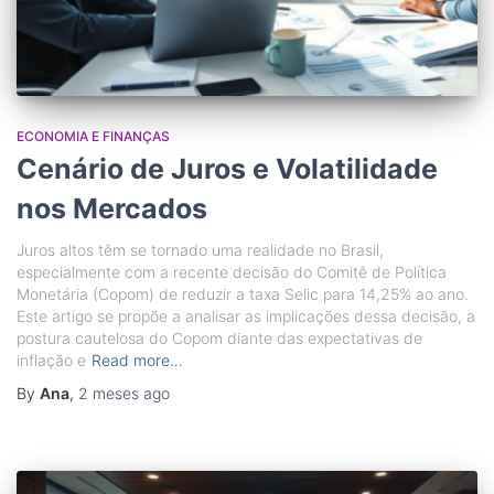
ECONOMIA E FINANÇAS
Cenário de Juros e Volatilidade
nos Mercados
Juros altos têm se tornado uma realidade no Brasil,
especialmente com a recente decisão do Comitê de Política
Monetária (Copom) de reduzir a taxa Selic para 14,25% ao ano.
Este artigo se propõe a analisar as implicações dessa decisão, a
postura cautelosa do Copom diante das expectativas de
inflação e
Read more…
By
Ana
,
2 meses
ago