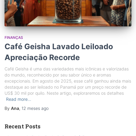
FINANÇAS
Café Geisha Lavado Leiloado
Apreciação Recorde
Café Geisha é uma das variedades mais icônicas e valorizadas
do mundo, reconhecido por seu sabor único e aromas
excepcionais. Em agosto de 2025, esse café ganhou ainda mais
destaque ao ser leiloado no Panamá por um preço recorde de
US$ 30 mil por quilo. Neste artigo, exploraremos os detalhes
Read more…
By
Ana
,
12 meses
ago
Recent Posts