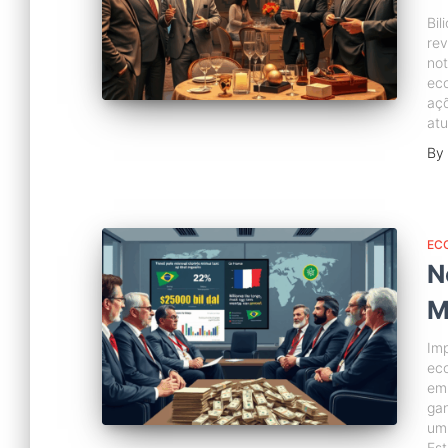
Bil
rev
not
ec
açõ
atu
By
EC
N
M
Im
eco
em 
ga
um 
Est