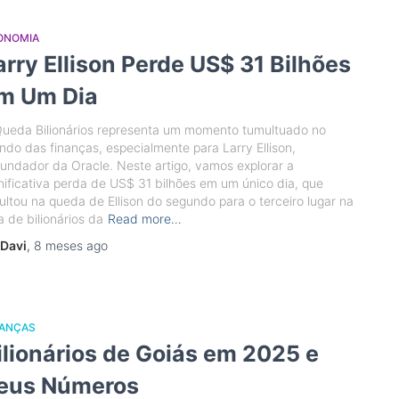
ONOMIA
arry Ellison Perde US$ 31 Bilhões
m Um Dia
Queda Bilionários representa um momento tumultuado no
do das finanças, especialmente para Larry Ellison,
undador da Oracle. Neste artigo, vamos explorar a
nificativa perda de US$ 31 bilhões em um único dia, que
ultou na queda de Ellison do segundo para o terceiro lugar na
ta de bilionários da
Read more…
Davi
,
8 meses
ago
NANÇAS
ilionários de Goiás em 2025 e
eus Números