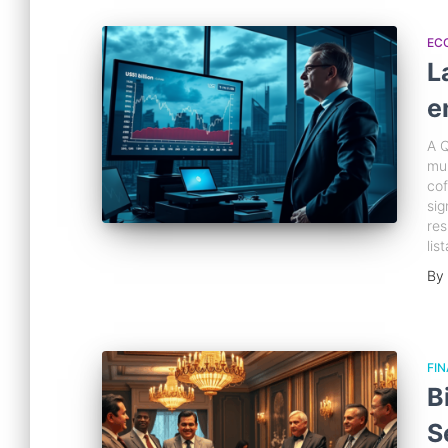
EC
L
e
A 
mun
cof
sig
res
lis
By
FI
B
S