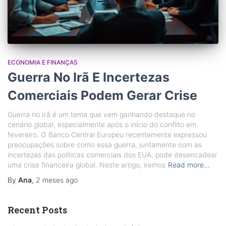
ECONOMIA E FINANÇAS
Guerra No Irã E Incertezas
Comerciais Podem Gerar Crise
Guerra no Irã é um tema que vem ganhando destaque no
cenário global, especialmente após o início do conflito em
fevereiro. O Banco Central Europeu recentemente expressou
preocupações sobre como essa guerra, juntamente com as
incertezas das políticas comerciais dos EUA, pode desencadear
uma crise financeira global. Neste artigo, iremos
Read more…
By
Ana
,
2 meses
ago
Recent Posts