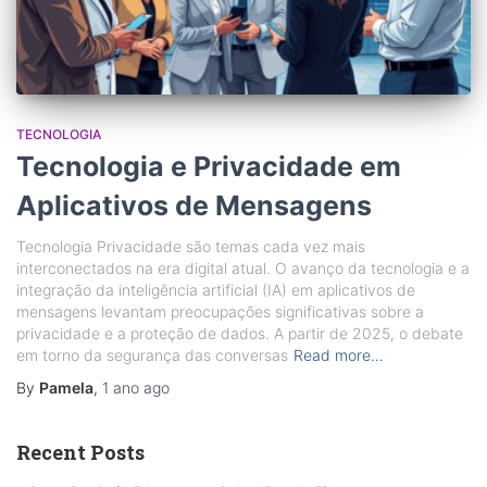
TECNOLOGIA
Tecnologia e Privacidade em
Aplicativos de Mensagens
Tecnologia Privacidade são temas cada vez mais
interconectados na era digital atual. O avanço da tecnologia e a
integração da inteligência artificial (IA) em aplicativos de
mensagens levantam preocupações significativas sobre a
privacidade e a proteção de dados. A partir de 2025, o debate
em torno da segurança das conversas
Read more…
By
Pamela
,
1 ano
ago
Recent Posts