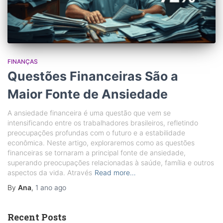
FINANÇAS
Questões Financeiras São a
Maior Fonte de Ansiedade
A ansiedade financeira é uma questão que vem se
intensificando entre os trabalhadores brasileiros, refletindo
preocupações profundas com o futuro e a estabilidade
econômica. Neste artigo, exploraremos como as questões
financeiras se tornaram a principal fonte de ansiedade,
superando preocupações relacionadas à saúde, família e outros
aspectos da vida. Através
Read more…
By
Ana
,
1 ano
ago
Recent Posts