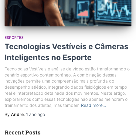
ESPORTES
Tecnologias Vestíveis e Câmeras
Inteligentes no Esporte
Tecnologias Vestíveis e análise de vídeo estão transformando o
cenário esportivo contemporâneo. A combinação dessas
inovações permite uma compreensão mais profunda do
desempenho atlético, integrando dados fisiológicos em tempo
real e interpretação detalhada dos movimentos. Neste artigo,
exploraremos como essas tecnologias não apenas melhoram o
treinamento dos atletas, mas também
Read more…
By
Andre
,
1 ano
ago
Recent Posts