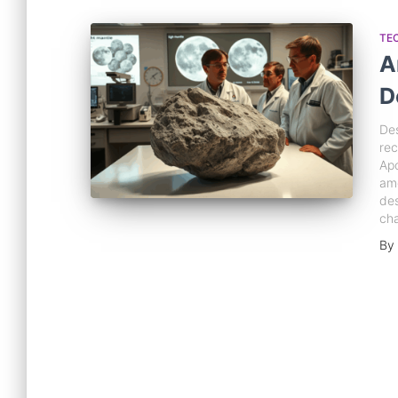
TE
A
D
Des
rec
Apo
amo
des
ch
By