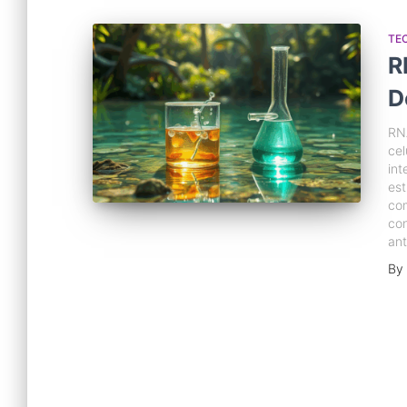
TE
R
D
RN
cel
int
es
com
con
an
By