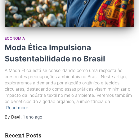
ECONOMIA
Moda Ética Impulsiona
Sustentabilidade no Brasil
A Moda Ética está se consolidando como uma resposta às
crescentes preocupações ambientais no Brasil. Neste artigo,
exploraremos a demanda por algodão orgânico e tecidos
circulares, destacando como essas práticas visam minimizar o
impacto da indústria têxtil no meio ambiente. Veremos também
os benefícios do algodão orgânico, a importância da
Read more…
By
Davi
,
1 ano
ago
Recent Posts