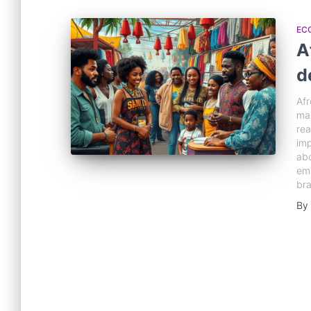
EC
A
d
Af
mai
rea
imp
abo
em
bra
By