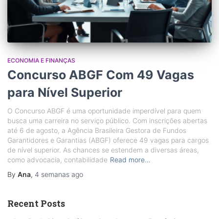
ECONOMIA E FINANÇAS
Concurso ABGF Com 49 Vagas
para Nível Superior
O Concurso ABGF é uma oportunidade imperdível para quem
busca uma carreira no serviço público. Com inscrições abertas
até 6 de agosto, a Agência Brasileira Gestora de Fundos
Garantidores e Garantias (ABGF) oferece 49 vagas para cargos
de nível superior. As chances se estendem a diversas áreas,
como advocacia, contabilidade
Read more…
By
Ana
,
4 semanas
ago
Recent Posts