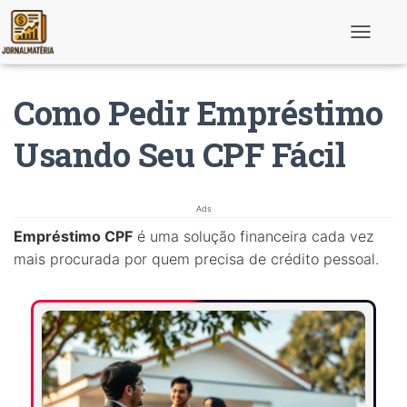
T
o
g
g
Como Pedir Empréstimo
l
e
N
Usando Seu CPF Fácil
a
v
i
g
Ads
a
t
Empréstimo CPF
é uma solução financeira cada vez
i
mais procurada por quem precisa de crédito pessoal.
o
n