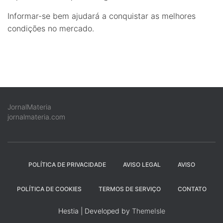
Informar-se bem ajudará a conquistar as melhores
condições no mercado.
JornalMateria
jornalmateria.com
POLÍTICA DE PRIVACIDADE
AVISO LEGAL
AVISO
POLÍTICA DE COOKIES
TERMOS DE SERVIÇO
CONTATO
Hestia | Developed by
ThemeIsle