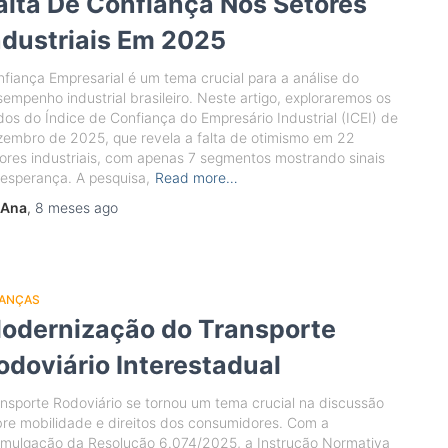
alta De Confiança Nos Setores
ndustriais Em 2025
fiança Empresarial é um tema crucial para a análise do
empenho industrial brasileiro. Neste artigo, exploraremos os
os do Índice de Confiança do Empresário Industrial (ICEI) de
embro de 2025, que revela a falta de otimismo em 22
ores industriais, com apenas 7 segmentos mostrando sinais
esperança. A pesquisa,
Read more…
Ana
,
8 meses
ago
NANÇAS
odernização do Transporte
odoviário Interestadual
nsporte Rodoviário se tornou um tema crucial na discussão
re mobilidade e direitos dos consumidores. Com a
omulgação da Resolução 6.074/2025, a Instrução Normativa