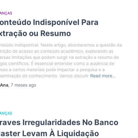
NANÇAS
onteúdo Indisponível Para
xtração ou Resumo
teúdo Indisponível. Neste artigo, abordaremos a questão da
trição de acesso ao conteúdo acadêmico, explorando as
ersas limitações que podem surgir na extração e resumo de
igos científicos. É essencial entender como a ausência de
sso a certos materiais pode impactar a pesquisa e a
sseminação do conhecimento. Vamos discutir
Read more…
Ana
,
7 meses
ago
NANÇAS
raves Irregularidades No Banco
aster Levam À Liquidação