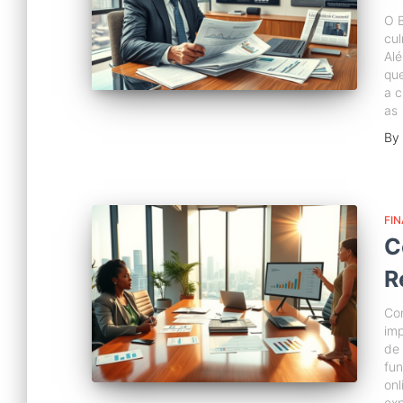
O B
cul
Alé
que
a c
as
By
FI
C
R
Con
imp
de 
fun
onl
ex