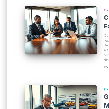
FI
C
E
Con
res
div
art
ace
di
By
FI
G
M