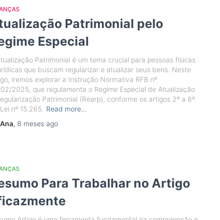
NANÇAS
tualização Patrimonial pelo
egime Especial
tualização Patrimonial é um tema crucial para pessoas físicas
urídicas que buscam regularizar e atualizar seus bens. Neste
igo, iremos explorar a Instrução Normativa RFB nº
02/2025, que regulamenta o Regime Especial de Atualização
egularização Patrimonial (Rearp), conforme os artigos 2º a 8º
Lei nº 15.265.
Read more…
Ana
,
8 meses
ago
NANÇAS
esumo Para Trabalhar no Artigo
ficazmente
sumo Artigo é uma ferramenta fundamental na compreensão e