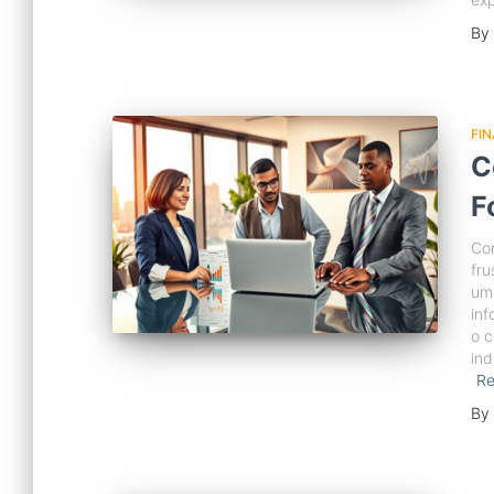
By
FI
C
F
Con
fru
um 
inf
o c
ind
R
By