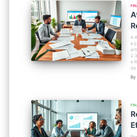
FI
A
R
A A
e j
art
2.3
e R
da 
By
FI
R
E
Re