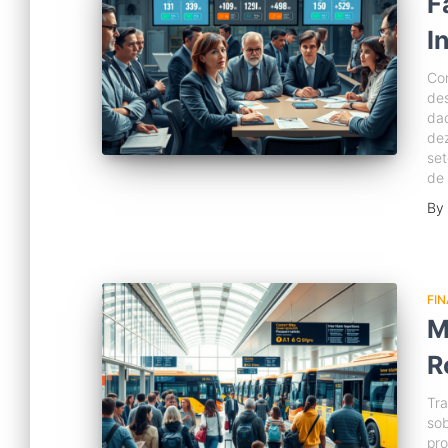
F
I
Con
des
dad
dez
set
de 
By
FI
M
R
Tra
sob
pr