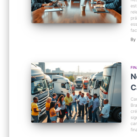
est
rel
prá
es
fac
By
FI
N
C
Cam
Bra
cré
sig
cam
fin